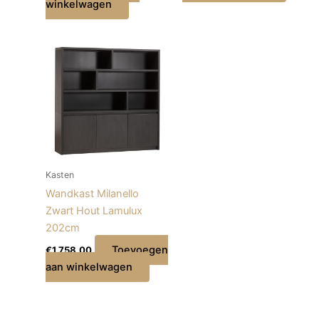
winkelwagen
Kasten
Wandkast Milanello
Zwart Hout Lamulux
202cm
Toevoegen
€
1.758,00
aan winkelwagen