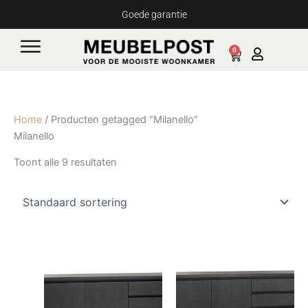
Ga
Goede garantie
naar
de
0
Cart
inhoud
Home
/ Producten getagged “Milanello”
Milanello
Toont alle 9 resultaten