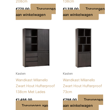
208cm
138cm
Toevoegen
Toevoegen
€
770,00
€
1.318,00
aan winkelwagen
aan winkelwagen
Kasten
Kasten
Wandkast Milanello
Wandkast Milanello
Zwart Hout Hufterproof
Zwart Hout Hufterproof
138cm Met Lades
73cm
Toevoegen
€
1.498,00
€
798,00
Toevoegen aan
aan winkelwagen