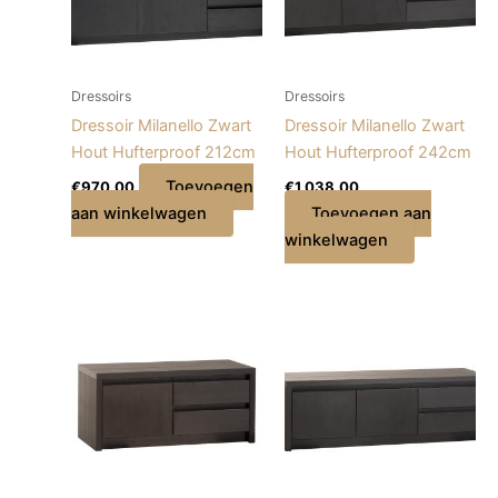
Dressoirs
Dressoirs
Dressoir Milanello Zwart
Dressoir Milanello Zwart
Hout Hufterproof 212cm
Hout Hufterproof 242cm
Toevoegen
€
970,00
€
1.038,00
aan winkelwagen
Toevoegen aan
winkelwagen