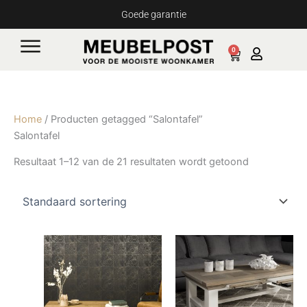
Ga
Goede garantie
naar
de
0
Cart
inhoud
Home
/ Producten getagged “Salontafel”
Salontafel
Resultaat 1–12 van de 21 resultaten wordt getoond