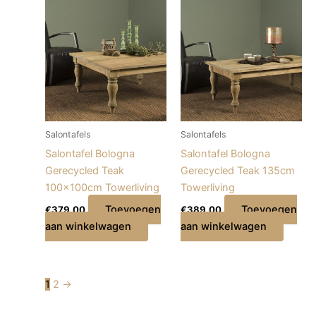
Salontafels
Salontafels
Salontafel Bologna
Salontafel Bologna
Gerecycled Teak
Gerecycled Teak 135cm
100x100cm Towerliving
Towerliving
Toevoegen
Toevoegen
€
379,00
€
389,00
aan winkelwagen
aan winkelwagen
1
2
→