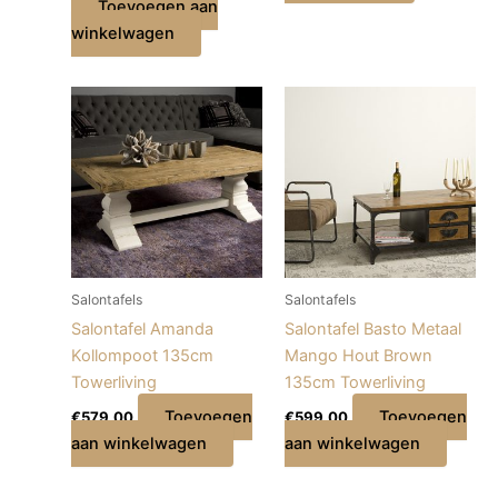
Toevoegen aan
winkelwagen
Salontafels
Salontafels
Salontafel Amanda
Salontafel Basto Metaal
Kollompoot 135cm
Mango Hout Brown
Towerliving
135cm Towerliving
Toevoegen
Toevoegen
€
579,00
€
599,00
aan winkelwagen
aan winkelwagen