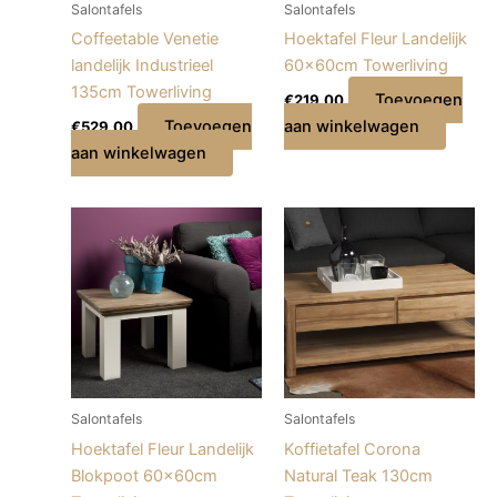
Salontafels
Salontafels
Coffeetable Venetie
Hoektafel Fleur Landelijk
landelijk Industrieel
60x60cm Towerliving
135cm Towerliving
Toevoegen
€
219,00
Toevoegen
aan winkelwagen
€
529,00
aan winkelwagen
Salontafels
Salontafels
Hoektafel Fleur Landelijk
Koffietafel Corona
Blokpoot 60x60cm
Natural Teak 130cm