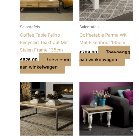
Salontafels
Salontafels
Coffee Table Felino
Coffeetable Parma Wit
Recycled Teakhout Met
Met Eikenhout 135cm
Stalen Frame 135cm
Toevoegen
€
799,00
Toevoegen
aan winkelwagen
€
626,00
aan winkelwagen