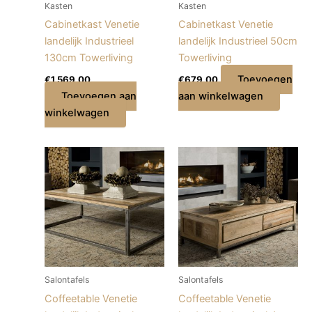
Kasten
Kasten
Cabinetkast Venetie
Cabinetkast Venetie
landelijk Industrieel
landelijk Industrieel 50cm
130cm Towerliving
Towerliving
Toevoegen
€
1.569,00
€
679,00
Toevoegen aan
aan winkelwagen
winkelwagen
Salontafels
Salontafels
Coffeetable Venetie
Coffeetable Venetie