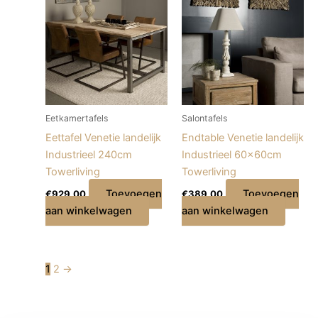
Eetkamertafels
Salontafels
Eettafel Venetie landelijk
Endtable Venetie landelijk
Industrieel 240cm
Industrieel 60x60cm
Towerliving
Towerliving
Toevoegen
Toevoegen
€
929,00
€
389,00
aan winkelwagen
aan winkelwagen
1
2
→