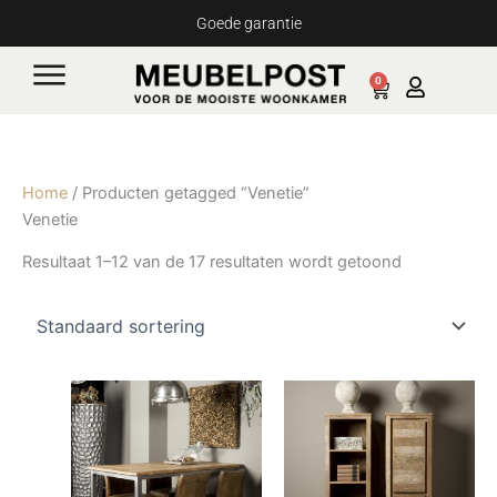
Ga
Goede garantie
naar
de
0
Cart
inhoud
Home
/ Producten getagged “Venetie”
Venetie
Resultaat 1–12 van de 17 resultaten wordt getoond