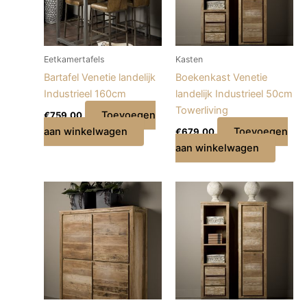
Eetkamertafels
Kasten
Bartafel Venetie landelijk
Boekenkast Venetie
Industrieel 160cm
landelijk Industrieel 50cm
Towerliving
Toevoegen
€
759,00
aan winkelwagen
Toevoegen
€
679,00
aan winkelwagen