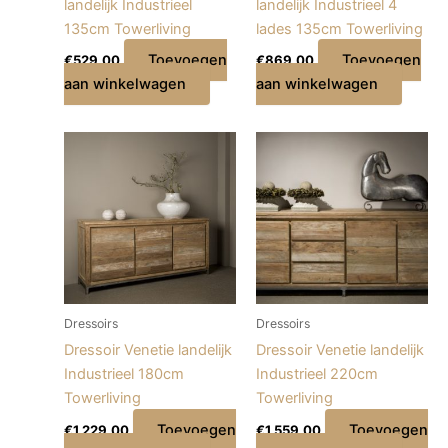
landelijk Industrieel
landelijk Industrieel 4
135cm Towerliving
lades 135cm Towerliving
Toevoegen
Toevoegen
€
529,00
€
869,00
aan winkelwagen
aan winkelwagen
Dressoirs
Dressoirs
Dressoir Venetie landelijk
Dressoir Venetie landelijk
Industrieel 180cm
Industrieel 220cm
Towerliving
Towerliving
Toevoegen
Toevoegen
€
1.229,00
€
1.559,00