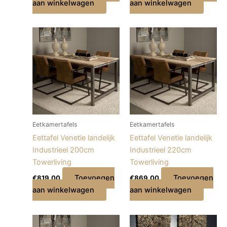
aan winkelwagen
aan winkelwagen
Eetkamertafels
Eetkamertafels
Eettafel Venetie landelijk
Eettafel Venetie landelijk
Industrieel 200cm
Industrieel 220cm
Towerliving
Towerliving
Toevoegen
Toevoegen
€
819,00
€
869,00
aan winkelwagen
aan winkelwagen