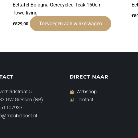
Eettafel Bologna Gerecycled Teak 160cm
Ee
Towerliving
€
5
Toevoegen aan winkelwagen
€
529,00
TACT
DIRECT NAAR
verheidstraat 5
Webshop
83 GW Giessen (NB)
Contact
 51107933
fo@meubelpost.nl