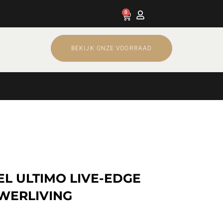
0
Cart
BEKIJK ONZE VOORRAAD
L ULTIMO LIVE-EDGE
WERLIVING