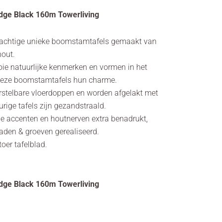
dge Black 160m Towerliving
prachtige unieke boomstamtafels gemaakt van
hout.
ie natuurlijke kenmerken en vormen in het
deze boomstamtafels hun charme.
rstelbare vloerdoppen en worden afgelakt met
urige tafels zijn gezandstraald.
e accenten en houtnerven extra benadrukt,
aden & groeven gerealiseerd.
toer tafelblad.
dge Black 160m Towerliving