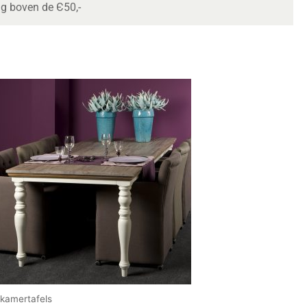
ng boven de Є50,-
tkamertafels