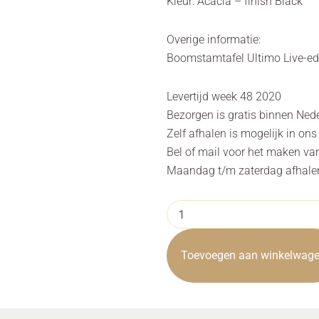
Kleur: Acacia – finish Black
Overige informatie:
Boomstamtafel Ultimo Live-ed
Levertijd week 48 2020
Bezorgen is gratis binnen Ned
Zelf afhalen is mogelijk in on
Bel of mail voor het maken va
Maandag t/m zaterdag afhalen 
Boomstamtafel
Ultimo
Live-
edge
Toevoegen aan winkelwag
Black
160m
Towerliving
aantal