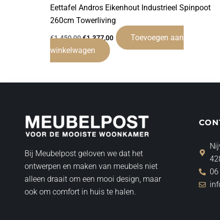
Eettafel Andros Eikenhout Industrieel Spinpoot
260cm Towerliving
Toevoegen aan
€
1.450,00
€
1.377,00
winkelwagen
CON
Nij
Bij Meubelpost geloven we dat het
42
ontwerpen en maken van meubels niet
06
alleen draait om een mooi design, maar
in
ook om comfort in huis te halen.