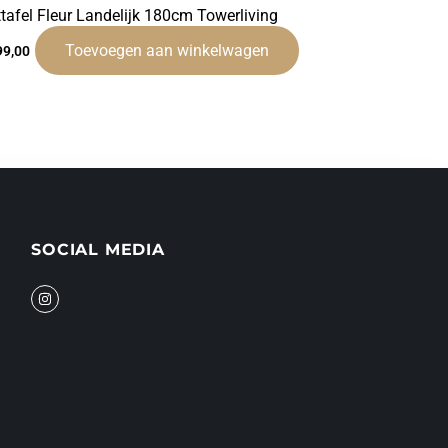
ttafel Fleur Landelijk 180cm Towerliving
Toevoegen aan winkelwagen
99,00
SOCIAL MEDIA
I
n
s
t
a
g
r
a
m