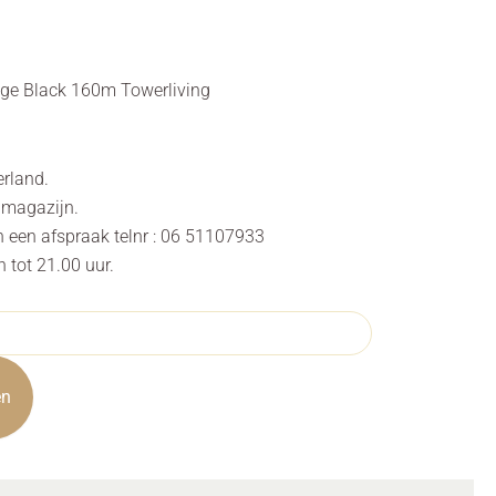
ge Black 160m Towerliving
erland.
s magazijn.
n een afspraak telnr : 06 51107933
tot 21.00 uur.
en