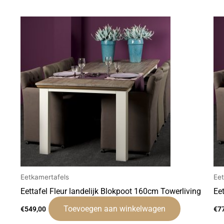
Eetkamertafels
Ee
Eettafel Fleur landelijk Blokpoot 160cm Towerliving
Ee
Toevoegen aan winkelwagen
€
549,00
€
7