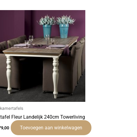
tkamertafels
ttafel Fleur Landelijk 240cm Towerliving
Toevoegen aan winkelwagen
79,00