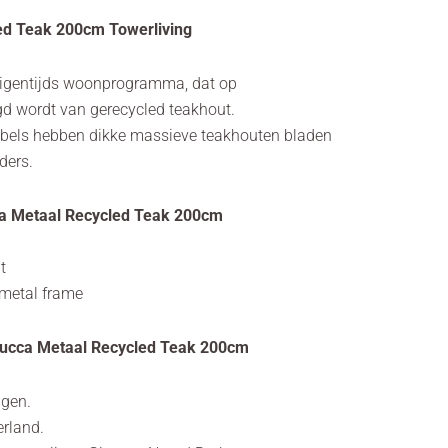
led Teak 200cm Towerliving
 eigentijds woonprogramma, dat op
gd wordt van gerecycled teakhout.
ubels hebben dikke massieve teakhouten bladen
ders.
ca Metaal Recycled Teak 200cm
t
 metal frame
l Lucca Metaal Recycled Teak 200cm
agen.
erland.