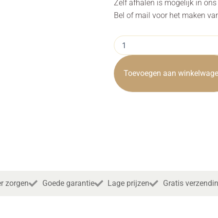
Zelf afhalen is mogelijk in on
Bel of mail voor het maken va
Eettafel
Lucca
Metaal
Recycled
Toevoegen aan winkelwag
Teak
200cm
Towerliving
aantal
r zorgen
Goede garantie
Lage prijzen
Gratis verzendi