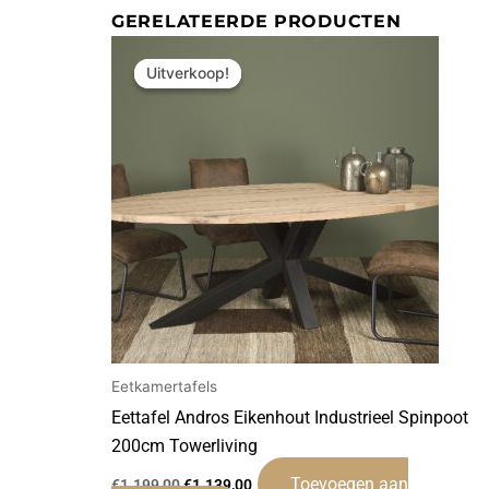
GERELATEERDE PRODUCTEN
Oorspronkelijke
Huidige
prijs
prijs
Uitverkoop!
Uitverkoop!
was:
is:
€1.199,00.
€1.139,00.
Eetkamertafels
Eettafel Andros Eikenhout Industrieel Spinpoot
200cm Towerliving
Toevoegen aan
€
1.199,00
€
1.139,00