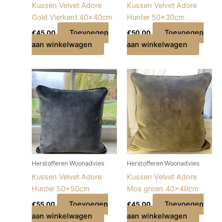
Kussen Velvet Adore
Kussen Velvet Adore
Gold Vierkant 40x40cm
Hunter 50x30cm
Toevoegen
Toevoegen
€
45,00
€
50,00
aan winkelwagen
aan winkelwagen
Herstofferen Woonadvies
Herstofferen Woonadvies
Kussen Velvet Adore
Kussen Velvet Adore
Hunter 50x50cm
Mos groen 40x40cm
Toevoegen
Toevoegen
€
55,00
€
45,00
aan winkelwagen
aan winkelwagen