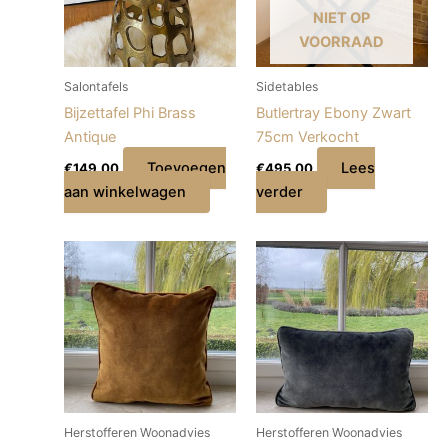
NIET OP
VOORRAAD
Salontafels
Sidetables
Bijzettafel Phi Brass
Butlertray Ebony Zwart
Antique
75cm Verkocht
Toevoegen
Lees
€
149,00
€
495,00
aan winkelwagen
verder
Herstofferen Woonadvies
Herstofferen Woonadvies