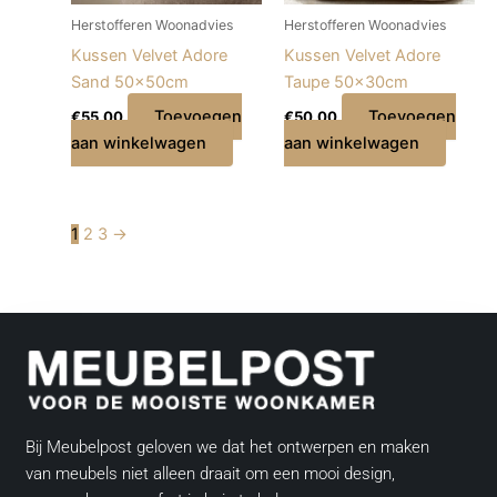
Herstofferen Woonadvies
Herstofferen Woonadvies
Kussen Velvet Adore
Kussen Velvet Adore
Sand 50x50cm
Taupe 50x30cm
Toevoegen
Toevoegen
€
55,00
€
50,00
aan winkelwagen
aan winkelwagen
1
2
3
→
Bij Meubelpost geloven we dat het ontwerpen en maken
van meubels niet alleen draait om een mooi design,