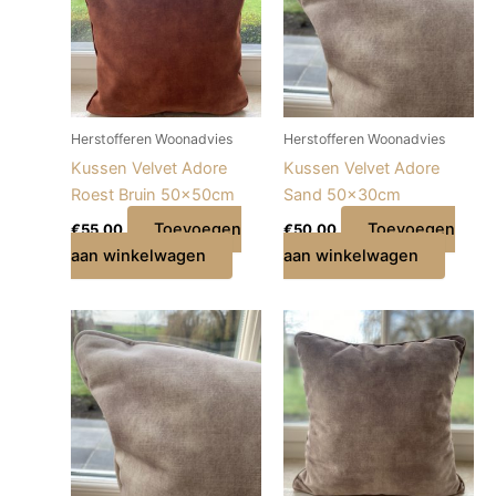
Herstofferen Woonadvies
Herstofferen Woonadvies
Kussen Velvet Adore
Kussen Velvet Adore
Roest Bruin 50x50cm
Sand 50x30cm
Toevoegen
Toevoegen
€
55,00
€
50,00
aan winkelwagen
aan winkelwagen