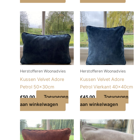
Herstofferen Woonadvies
Herstofferen Woonadvies
Kussen Velvet Adore
Kussen Velvet Adore
Petrol 50x30cm
Petrol Vierkant 40x40cm
Toevoegen
Toevoegen
€
50,00
€
45,00
aan winkelwagen
aan winkelwagen