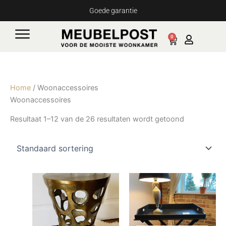
Ga
Goede garantie
naar
de
0
Cart
inhoud
Home
/ Woonaccessoires
Woonaccessoires
Resultaat 1–12 van de 26 resultaten wordt getoond