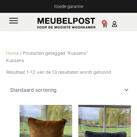
Ga
Goede garantie
naar
de
0
Cart
inhoud
Home
/ Producten getagged “Kussens”
Kussens
Resultaat 1–12 van de 13 resultaten wordt getoond