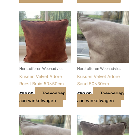
Herstofferen Woonadvies
Herstofferen Woonadvies
Kussen Velvet Adore
Kussen Velvet Adore
Roest Bruin 50x50cm
Sand 50x30cm
Toevoegen
Toevoegen
€
55,00
€
50,00
aan winkelwagen
aan winkelwagen